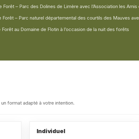
e Forêt – Parc des Dolines de Limère avec l’Association les Amis
de Forêt – Parc naturel départemental des courtils des Mauves ave
 Forêt au Domaine de Flotin à l’occasion de la nuit des forêts
: un format adapté à votre intention.
Individuel