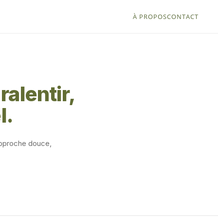
À PROPOS
CONTACT
alentir,
l.
 approche douce,