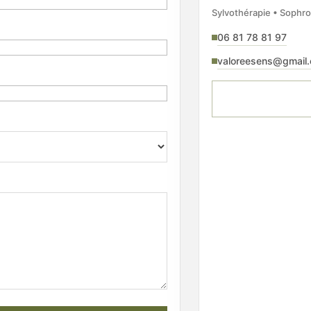
Sylvothérapie • Sophro
06 81 78 81 97
valoreesens@gmail